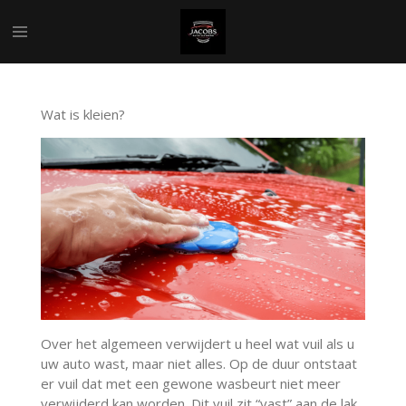
Ga
direct
naar
de
hoofdinhoud
Wat is kleien?
Over het algemeen verwijdert u heel wat vuil als u
uw auto wast, maar niet alles. Op de duur ontstaat
er vuil dat met een gewone wasbeurt niet meer
verwijderd kan worden. Dit vuil zit “vast” aan de lak.